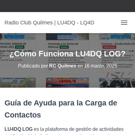
Radio Club Quilmes | LU4DQ - LQ4D
C
A
M
B
I
¿Cómo Funciona LU4DQ LOG?
A
R
Publicado por
RC Quilmes
en
16 marzo, 2025
M
O
D
O
D
E
Guía de Ayuda para la Carga de
N
A
Contactos
V
E
G
LU4DQ LOG
es la plataforma de gestión de actividades
A