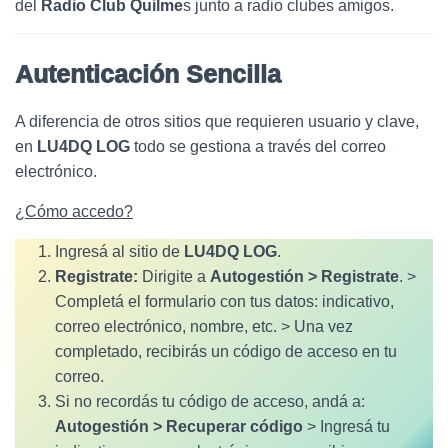
C
del
Radio Club Quilme
s junto a radio clubes amigos.
I
Ó
N
Autenticación Sencilla
A diferencia de otros sitios que requieren usuario y clave,
en
LU4DQ LOG
todo se gestiona a través del correo
electrónico.
¿Cómo accedo?
Ingresá al sitio de
LU4DQ LOG
.
Registrate:
Dirigite a
Autogestión > Registrate
. >
Completá el formulario con tus datos: indicativo,
correo electrónico, nombre, etc. > Una vez
completado, recibirás un código de acceso en tu
correo.
Si no recordás tu código de acceso, andá a:
Autogestión > Recuperar código
> Ingresá tu