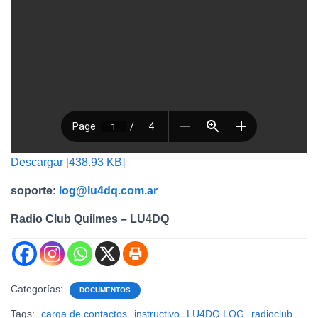
Descargar [438.93 KB]
soporte:
log@lu4dq.com.ar
Radio Club Quilmes – LU4DQ
Categorías:
DOCUMENTOS
Tags:
carga de contactos
instructivo
LU4DQ LOG
radioclub