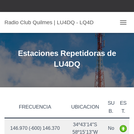
Radio Club Quilmes | LU4DQ - LQ4D
C
A
M
B
I
Estaciones Repetidoras de
A
R
LU4DQ
M
O
D
O
D
E
N
SU
ES
FRECUENCIA
UBICACION
A
B.
T.
V
E
G
34º43’14″S
146.970 (-600) 146.370
No
A
58º15’13″W