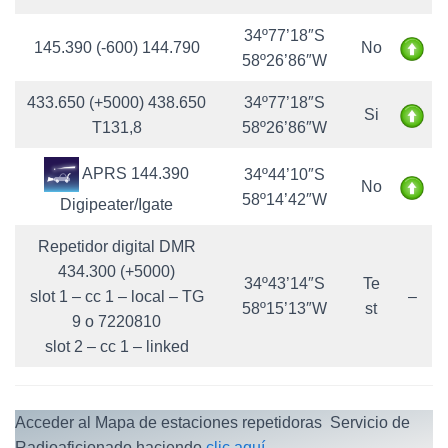
C
I
34º77’18″S
Ó
145.390 (-600) 144.790
No
58º26’86″W
N
433.650 (+5000) 438.650
34º77’18″S
Si
T131,8
58º26’86″W
APRS 144.390
34º44’10″S
No
58º14’42″W
Digipeater/Igate
Repetidor digital DMR
434.300 (+5000)
34º43’14″S
Te
slot 1 – cc 1 – local – TG
–
58º15’13″W
st
9 o 7220810
slot 2 – cc 1 – linked
Acceder al Mapa de estaciones repetidoras Servicio de
Radioaficionado haciendo
clic aquí
.