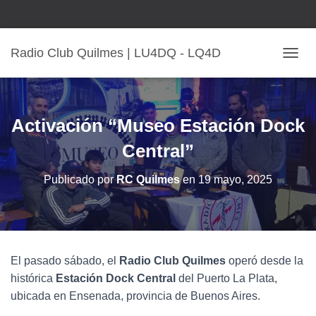
Radio Club Quilmes | LU4DQ - LQ4D
C
A
M
B
I
Activación “Museo Estación Dock
A
R
Central”
M
O
Publicado por
RC Quilmes
en
19 mayo, 2025
D
O
D
E
N
A
El pasado sábado, el
Radio Club Quilmes
operó desde la
V
histórica
Estación Dock Central
del Puerto La Plata,
E
G
ubicada en Ensenada, provincia de Buenos Aires.
A