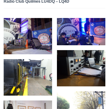
Radio Club Quilmes LU4DQ – LQ4D