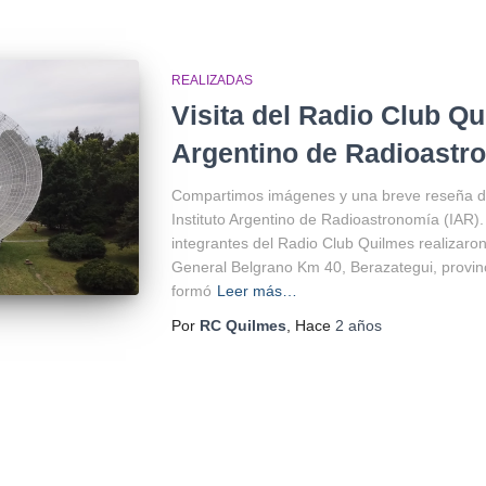
REALIZADAS
Visita del Radio Club Qui
Argentino de Radioastro
Compartimos imágenes y una breve reseña de 
Instituto Argentino de Radioastronomía (IAR).
integrantes del Radio Club Quilmes realizaron
General Belgrano Km 40, Berazategui, provinc
formó
Leer más…
Por
RC Quilmes
, Hace
2 años