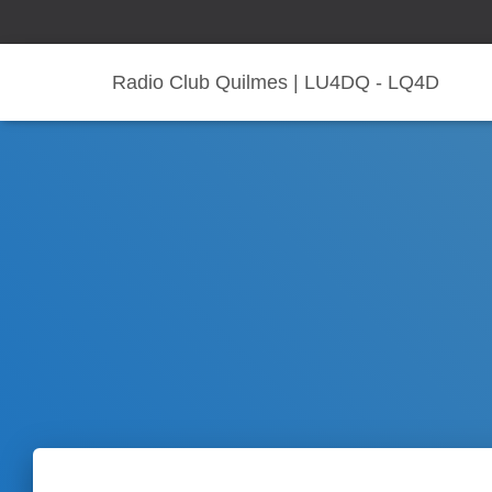
Radio Club Quilmes | LU4DQ - LQ4D